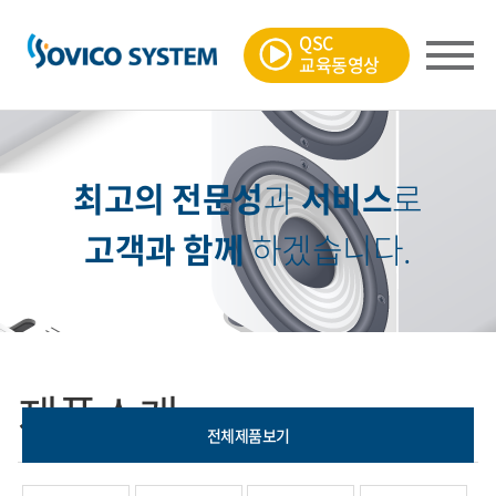
QSC
교육동영상
최고의 전문성
과
서비스
로
고객과 함께
하겠습니다.
제품소개
㈜소비코시스템의 다양한 제품을 만나보세요
전체제품보기